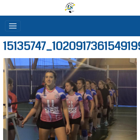
15135747_102091736154919