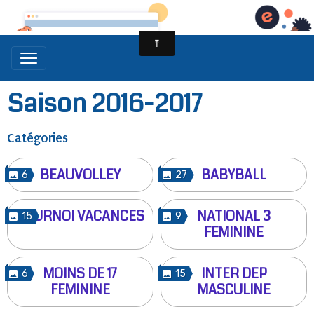
Saison 2016-2017
Catégories
BEAUVOLLEY
BABYBALL
6
27
TOURNOI VACANCES
NATIONAL 3
15
9
FEMININE
MOINS DE 17
INTER DEP
6
15
FEMININE
MASCULINE