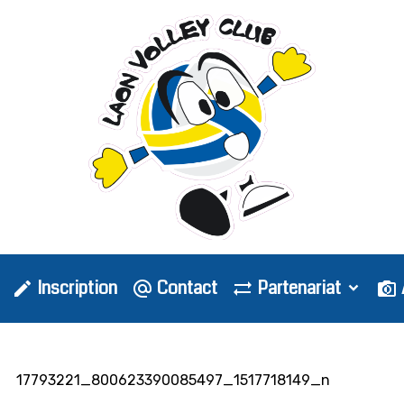
Inscription
Contact
Partenariat
Accueil
Galerie photo
Saison 2016-2017
MOINS DE 11
17793221_800623390085497_1517718149_n