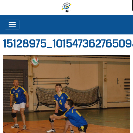
15128975_1015473627650